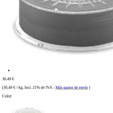
30,49 €
(
30,49 € / kg
, Incl. 21% de IVA
-
Más gastos de envío
)
Color: