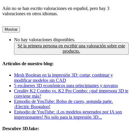
Aún no se han escrito valoraciones en español, pero hay 3
valoraciones en otros idiomas.
Mostrar
No hay valoraciones disponibles.
Sé la primera persona en escribir una valoración sobre este
producto.
Artículos de nuestro blog:
Mesh Boolean en la impresión 3D: cortar, combinar y
modificar modelos sin CAD
5 escáneres 3D económicos para principiantes y novatos
Creality K2 Combo vs. K2 Pro Combo: ¿qué impresora 3D te
conviene más?
Episodio de YouTube: Bolso de cuero, segunda parte.
¡Electric Boogaloo!
Episodio de YouTube: ¡Los modelos generados por IA son
impresionantes! No solo para la impresión 3D...
Descubre 3DJake: