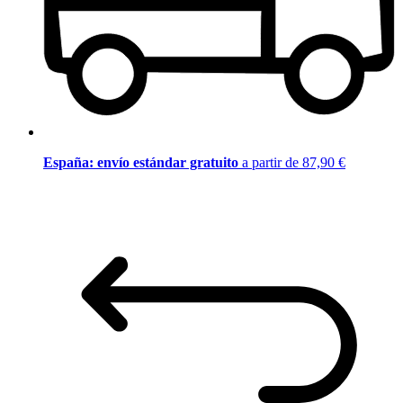
España: envío estándar gratuito
a partir de 87,90 €