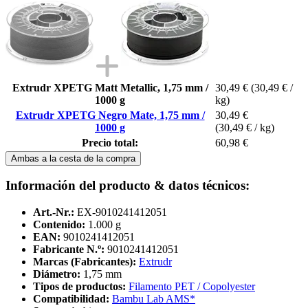
Extrudr XPETG Matt Metallic, 1,75 mm /
30,49 €
(30,49 € /
1000 g
kg)
Extrudr XPETG Negro Mate, 1,75 mm /
30,49 €
1000 g
(30,49 € / kg)
Precio total:
60,98 €
Ambas a la cesta de la compra
Información del producto & datos técnicos:
Art.-Nr.:
EX-9010241412051
Contenido:
1.000 g
EAN:
9010241412051
Fabricante N.º:
9010241412051
Marcas (Fabricantes):
Extrudr
Diámetro:
1,75 mm
Tipos de productos:
Filamento PET / Copolyester
Compatibilidad:
Bambu Lab AMS*