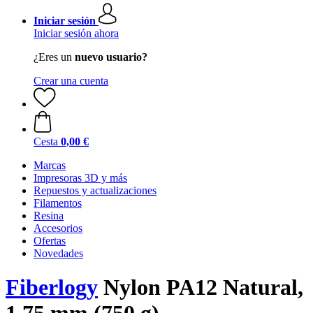
Iniciar sesión
Iniciar sesión ahora
¿Eres un
nuevo usuario?
Crear una cuenta
Cesta
0,00 €
Marcas
Impresoras 3D y más
Repuestos y actualizaciones
Filamentos
Resina
Accesorios
Ofertas
Novedades
Fiberlogy
Nylon PA12 Natural,