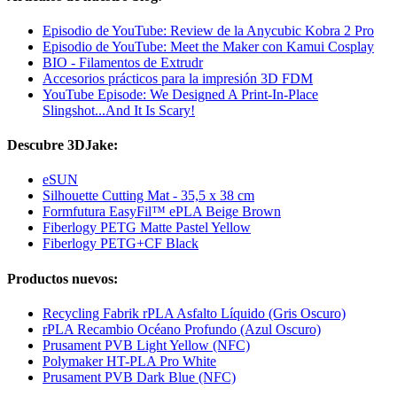
Episodio de YouTube: Review de la Anycubic Kobra 2 Pro
Episodio de YouTube: Meet the Maker con Kamui Cosplay
BIO - Filamentos de Extrudr
Accesorios prácticos para la impresión 3D FDM
YouTube Episode: We Designed A Print-In-Place
Slingshot...And It Is Scary!
Descubre 3DJake:
eSUN
Silhouette Cutting Mat - 35,5 x 38 cm
Formfutura EasyFil™ ePLA Beige Brown
Fiberlogy PETG Matte Pastel Yellow
Fiberlogy PETG+CF Black
Productos nuevos:
Recycling Fabrik rPLA Asfalto Líquido (Gris Oscuro)
rPLA Recambio Océano Profundo (Azul Oscuro)
Prusament PVB Light Yellow (NFC)
Polymaker HT-PLA Pro White
Prusament PVB Dark Blue (NFC)