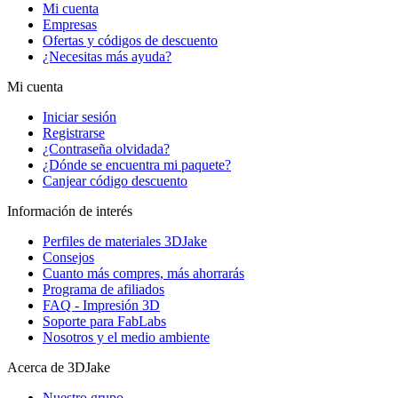
Mi cuenta
Empresas
Ofertas y códigos de descuento
¿Necesitas más ayuda?
Mi cuenta
Iniciar sesión
Registrarse
¿Contraseña olvidada?
¿Dónde se encuentra mi paquete?
Canjear código descuento
Información de interés
Perfiles de materiales 3DJake
Consejos
Cuanto más compres, más ahorrarás
Programa de afiliados
FAQ - Impresión 3D
Soporte para FabLabs
Nosotros y el medio ambiente
Acerca de 3DJake
Nuestro grupo