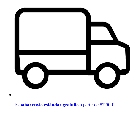
España: envío estándar gratuito
a partir de 87,90 €