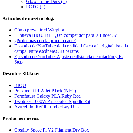
Glow-in-the-Dark (1)
PCTG (2)
Artículos de nuestro blog:
Cómo prevenir el Warping
El nueva BIQU B1 - ¿Un competidor para la Ender 3?
¿Problemas con la primera capa?
Episodio de YouTube: de la realidad física a la digital, batalla
campal entre escáneres 3D baratos
Episodio de YouTube: Ajuste de distancia de rotación y E-
Step
Descubre 3DJake:
BIQU
Prusament PLA Jet Black (NFC)
Formfutura Galaxy PLA Ruby Red
Twotrees 1000W Air-cooled Spindle Kit
AzureFilm Refill LumberLay Unset
Productos nuevos:
Creality Space Pi V2 Filament Dry Box