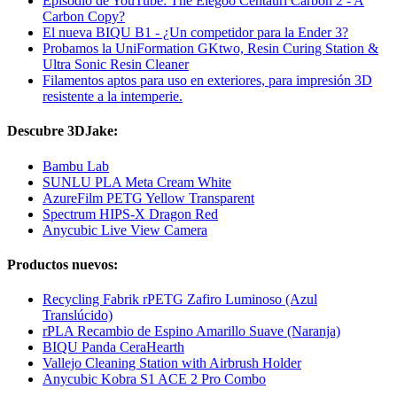
Episodio de YouTube: The Elegoo Centauri Carbon 2 - A
Carbon Copy?
El nueva BIQU B1 - ¿Un competidor para la Ender 3?
Probamos la UniFormation GKtwo, Resin Curing Station &
Ultra Sonic Resin Cleaner
Filamentos aptos para uso en exteriores, para impresión 3D
resistente a la intemperie.
Descubre 3DJake:
Bambu Lab
SUNLU PLA Meta Cream White
AzureFilm PETG Yellow Transparent
Spectrum HIPS-X Dragon Red
Anycubic Live View Camera
Productos nuevos:
Recycling Fabrik rPETG Zafiro Luminoso (Azul
Translúcido)
rPLA Recambio de Espino Amarillo Suave (Naranja)
BIQU Panda CeraHearth
Vallejo Cleaning Station with Airbrush Holder
Anycubic Kobra S1 ACE 2 Pro Combo