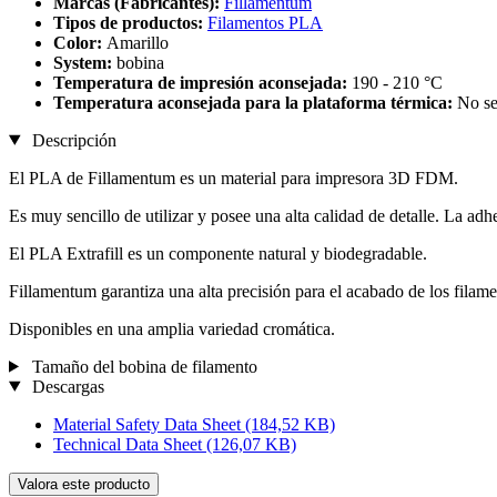
Marcas (Fabricantes):
Fillamentum
Tipos de productos:
Filamentos PLA
Color:
Amarillo
System:
bobina
Temperatura de impresión aconsejada:
190 - 210 °C
Temperatura aconsejada para la plataforma térmica:
No se
Descripción
El PLA de Fillamentum es un material para impresora 3D FDM.
Es muy sencillo de utilizar y posee una alta calidad de detalle. La adh
El PLA Extrafill es un componente natural y biodegradable.
Fillamentum garantiza una alta precisión para el acabado de los filamen
Disponibles en una amplia variedad cromática.
Tamaño del bobina de filamento
Descargas
Material Safety Data Sheet
(184,52 KB)
Technical Data Sheet
(126,07 KB)
Valora este producto