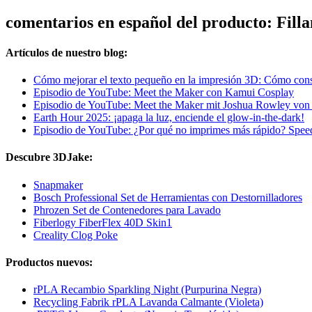
comentarios en español del producto: Fill
Artículos de nuestro blog:
Cómo mejorar el texto pequeño en la impresión 3D: Cómo conse
Episodio de YouTube: Meet the Maker con Kamui Cosplay
Episodio de YouTube: Meet the Maker mit Joshua Rowley vo
Earth Hour 2025: ¡apaga la luz, enciende el glow-in-the-dark!
Episodio de YouTube: ¿Por qué no imprimes más rápido? Spee
Descubre 3DJake:
Snapmaker
Bosch Professional Set de Herramientas con Destornilladores
Phrozen Set de Contenedores para Lavado
Fiberlogy FiberFlex 40D Skin1
Creality Clog Poke
Productos nuevos:
rPLA Recambio Sparkling Night (Purpurina Negra)
Recycling Fabrik rPLA Lavanda Calmante (Violeta)