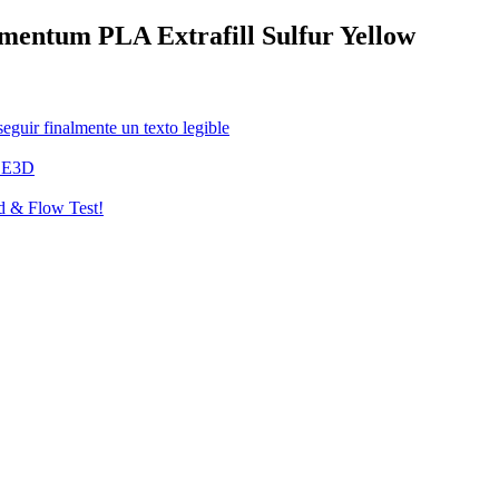
amentum PLA Extrafill Sulfur Yellow
guir finalmente un texto legible
n E3D
d & Flow Test!