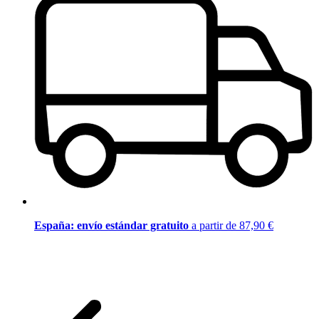
España: envío estándar gratuito
a partir de 87,90 €