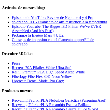
Artículos de nuestro blog:
Episodio de YouTube: Review de Neptune 4 y 4 Pro
colorFabb_HT - Filamento de alta resistencia a la temperatura
Episodio YouTube: The Biggest 3D Printer We’ve EVER
Assembled (And It’s Fast!)
Probamos la Elegoo Mars 4 Ultra
Consejos de impresión con el filamento copperFill de
colorFabb
Descubre 3DJake:
Prusa
Recreus 70A Filaflex White Ultra-Soft
ReFill Premium PLA High Speed Arctic White
Fiberlogy FiberFlex 30D Neon Yellow
Liqcreate Dental Model Pro Grey
Productos nuevos:
Recycling Fabrik rPLA Nebulosa Galáctica (Purpurina Azul)
Recycling Fabrik rPLA Recambio Estatua Brillante
Recycling Fabrik rPLA Recambio Cereza Dulce (Rojo)