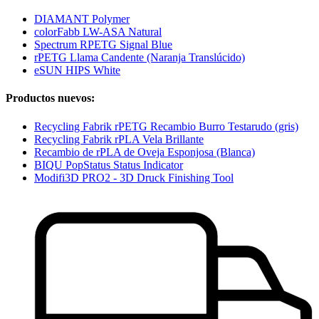
DIAMANT Polymer
colorFabb LW-ASA Natural
Spectrum RPETG Signal Blue
rPETG Llama Candente (Naranja Translúcido)
eSUN HIPS White
Productos nuevos:
Recycling Fabrik rPETG Recambio Burro Testarudo (gris)
Recycling Fabrik rPLA Vela Brillante
Recambio de rPLA de Oveja Esponjosa (Blanca)
BIQU PopStatus Status Indicator
Modifi3D PRO2 - 3D Druck Finishing Tool