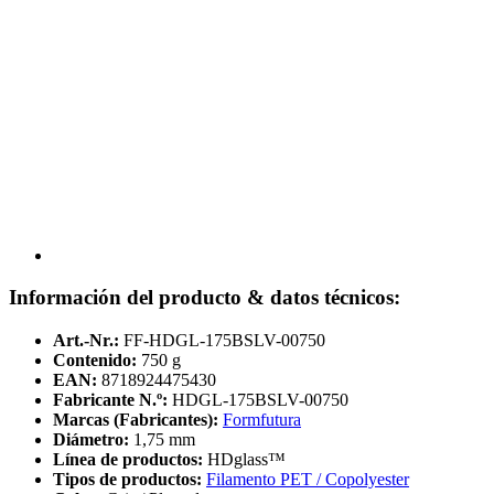
Información del producto & datos técnicos:
Art.-Nr.:
FF-HDGL-175BSLV-00750
Contenido:
750 g
EAN:
8718924475430
Fabricante N.º:
HDGL-175BSLV-00750
Marcas (Fabricantes):
Formfutura
Diámetro:
1,75 mm
Línea de productos:
HDglass™
Tipos de productos:
Filamento PET / Copolyester