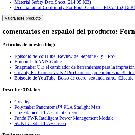
Material Safety Data Sheet
(214,95 KB)
Declaration of Conformity For Food Contact - FDA
(152,16 K
Valora este producto
comentarios en español del producto: Fo
Artículos de nuestro blog:
Episodio de YouTube: Review de Neptune 4 y 4 Pro
Bambu Lab AMS-Guide
Snapmaker U1: el cambiador de herramientas para la impresión
Creality K2 Combo vs. K2 Pro Combo: ¿qué impresora 3D te 
Episodio de YouTube: Bolso de cuero, segunda parte. ¡Electri
Descubre 3DJake:
Creality
Polymaker Panchroma™ PLA Starlight Mars
The Filament PLA Circuit Green
Panda PWR Intelligent Power Management Module
SUNLU Silk PLA+ Green