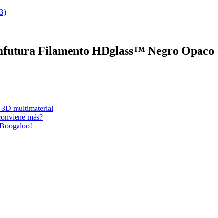
B)
rmfutura Filamento HDglass™ Negro Opaco 
 3D multimaterial
conviene más?
c Boogaloo!