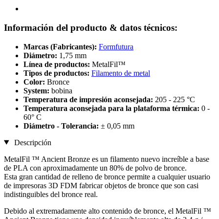
Información del producto & datos técnicos:
Marcas (Fabricantes):
Formfutura
Diámetro:
1,75 mm
Línea de productos:
MetalFil™
Tipos de productos:
Filamento de metal
Color:
Bronce
System:
bobina
Temperatura de impresión aconsejada:
205 - 225 °C
Temperatura aconsejada para la plataforma térmica:
0 -
60° C
Diámetro - Tolerancia:
± 0,05 mm
Descripción
MetalFil ™ Ancient Bronze es un filamento nuevo increíble a base
de PLA con aproximadamente un 80% de polvo de bronce.
Esta gran cantidad de relleno de bronce permite a cualquier usuario
de impresoras 3D FDM fabricar objetos de bronce que son casi
indistinguibles del bronce real.
Debido al extremadamente alto contenido de bronce, el MetalFil ™