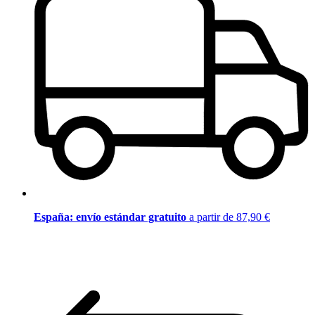
España: envío estándar gratuito
a partir de 87,90 €