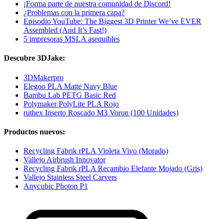
¡Forma parte de nuestra comunidad de Discord!
¿Problemas con la primera capa?
Episodio YouTube: The Biggest 3D Printer We’ve EVER
Assembled (And It’s Fast!)
5 impresoras MSLA asequibles
Descubre 3DJake:
3DMakerpro
Elegoo PLA Matte Navy Blue
Bambu Lab PETG Basic Red
Polymaker PolyLite PLA Rojo
ruthex Inserto Roscado M3 Voron (100 Unidades)
Productos nuevos:
Recycling Fabrik rPLA Violeta Vivo (Morado)
Vallejo Airbrush Innovator
Recycling Fabrik rPLA Recambio Elefante Mojado (Gris)
Vallejo Stainless Steel Carvers
Anycubic Photon P1