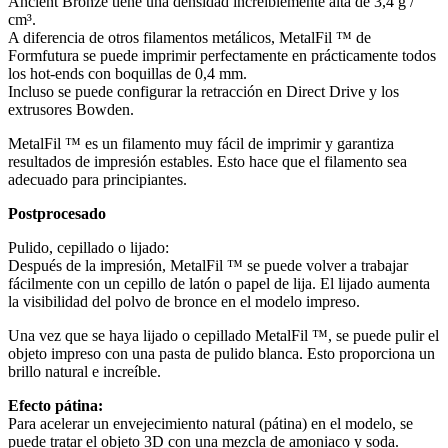
Ancient Bronze tiene una densidad increíblemente alta de 3,4 g /
cm³.
A diferencia de otros filamentos metálicos, MetalFil ™ de
Formfutura se puede imprimir perfectamente en prácticamente todos
los hot-ends con boquillas de 0,4 mm.
Incluso se puede configurar la retracción en Direct Drive y los
extrusores Bowden.
MetalFil ™ es un filamento muy fácil de imprimir y garantiza
resultados de impresión estables. Esto hace que el filamento sea
adecuado para principiantes.
Postprocesado
Pulido, cepillado o lijado:
Después de la impresión, MetalFil ™ se puede volver a trabajar
fácilmente con un cepillo de latón o papel de lija. El lijado aumenta
la visibilidad del polvo de bronce en el modelo impreso.
Una vez que se haya lijado o cepillado MetalFil ™, se puede pulir el
objeto impreso con una pasta de pulido blanca. Esto proporciona un
brillo natural e increíble.
Efecto pátina:
Para acelerar un envejecimiento natural (pátina) en el modelo, se
puede tratar el objeto 3D con una mezcla de amoniaco y soda.