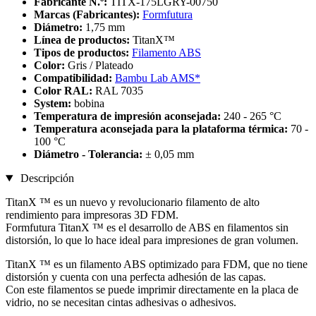
Fabricante N.º:
TITX-175LGRY-00750
Marcas (Fabricantes):
Formfutura
Diámetro:
1,75 mm
Línea de productos:
TitanX™
Tipos de productos:
Filamento ABS
Color:
Gris / Plateado
Compatibilidad:
Bambu Lab AMS*
Color RAL:
RAL 7035
System:
bobina
Temperatura de impresión aconsejada:
240 - 265 °C
Temperatura aconsejada para la plataforma térmica:
70 -
100 °C
Diámetro - Tolerancia:
± 0,05 mm
Descripción
TitanX ™ es un nuevo y revolucionario filamento de alto
rendimiento para impresoras 3D FDM.
Formfutura TitanX ™ es el desarrollo de ABS en filamentos sin
distorsión, lo que lo hace ideal para impresiones de gran volumen.
TitanX ™ es un filamento ABS optimizado para FDM, que no tiene
distorsión y cuenta con una perfecta adhesión de las capas.
Con este filamentos se puede imprimir directamente en la placa de
vidrio, no se necesitan cintas adhesivas o adhesivos.