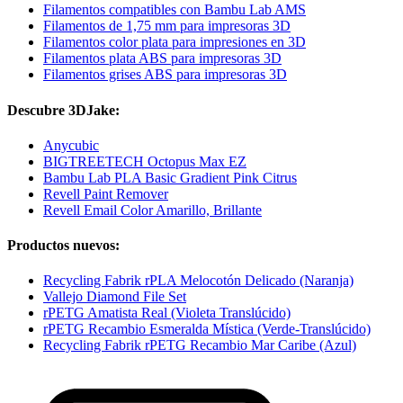
Filamentos compatibles con Bambu Lab AMS
Filamentos de 1,75 mm para impresoras 3D
Filamentos color plata para impresiones en 3D
Filamentos plata ABS para impresoras 3D
Filamentos grises ABS para impresoras 3D
Descubre 3DJake:
Anycubic
BIGTREETECH Octopus Max EZ
Bambu Lab PLA Basic Gradient Pink Citrus
Revell Paint Remover
Revell Email Color Amarillo, Brillante
Productos nuevos:
Recycling Fabrik rPLA Melocotón Delicado (Naranja)
Vallejo Diamond File Set
rPETG Amatista Real (Violeta Translúcido)
rPETG Recambio Esmeralda Mística (Verde-Translúcido)
Recycling Fabrik rPETG Recambio Mar Caribe (Azul)