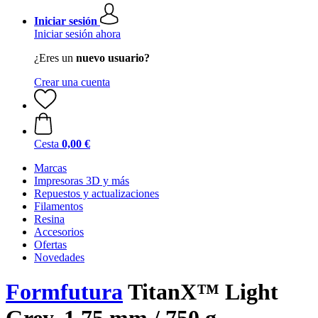
Iniciar sesión
Iniciar sesión ahora
¿Eres un
nuevo usuario?
Crear una cuenta
Cesta
0,00 €
Marcas
Impresoras 3D y más
Repuestos y actualizaciones
Filamentos
Resina
Accesorios
Ofertas
Novedades
Formfutura
TitanX™ Light