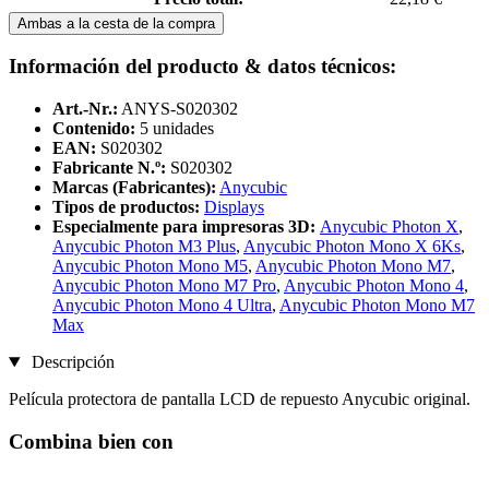
Ambas a la cesta de la compra
Información del producto & datos técnicos:
Art.-Nr.:
ANYS-S020302
Contenido:
5 unidades
EAN:
S020302
Fabricante N.º:
S020302
Marcas (Fabricantes):
Anycubic
Tipos de productos:
Displays
Especialmente para impresoras 3D:
Anycubic Photon X
,
Anycubic Photon M3 Plus
,
Anycubic Photon Mono X 6Ks
,
Anycubic Photon Mono M5
,
Anycubic Photon Mono M7
,
Anycubic Photon Mono M7 Pro
,
Anycubic Photon Mono 4
,
Anycubic Photon Mono 4 Ultra
,
Anycubic Photon Mono M7
Max
Descripción
Película protectora de pantalla LCD de repuesto Anycubic original.
Combina bien con