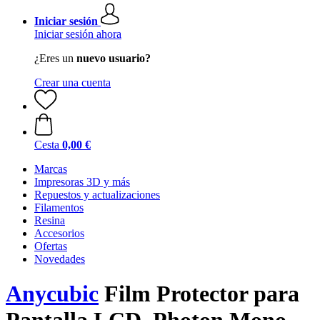
Iniciar sesión
Iniciar sesión ahora
¿Eres un
nuevo usuario?
Crear una cuenta
Cesta
0,00 €
Marcas
Impresoras 3D y más
Repuestos y actualizaciones
Filamentos
Resina
Accesorios
Ofertas
Novedades
Anycubic
Film Protector para