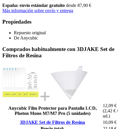
España: envío estándar gratuito
desde 87,90 €
Más información sobre envío y entrega
Propiedades
Repuesto original
De Anycubic
Comprados habitualmente con 3DJAKE Set de
Filtros de Resina
12,09 €
Anycubic Film Protector para Pantalla LCD,
(2,42 € /
Photon Mono M7/M7 Pro (5 unidades)
ud.)
3DJAKE Set de Filtros de Resina
10,09 €
Precio total:
22,18 €