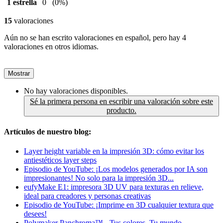
1 estrella
0
(0%)
15
valoraciones
Aún no se han escrito valoraciones en español, pero hay 4
valoraciones en otros idiomas.
Mostrar
No hay valoraciones disponibles.
Sé la primera persona en escribir una valoración sobre este
producto.
Artículos de nuestro blog:
Layer height variable en la impresión 3D: cómo evitar los
antiestéticos layer steps
Episodio de YouTube: ¡Los modelos generados por IA son
impresionantes! No solo para la impresión 3D...
eufyMake E1: impresora 3D UV para texturas en relieve,
ideal para creadores y personas creativas
Episodio de YouTube: ¡Imprime en 3D cualquier textura que
desees!
Polymaker Panchroma™ - Tus colores. Tu mundo.