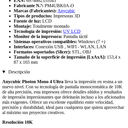
EAN:
6974662351043
Fabricante N.º:
PM4UBK0A-O
Marcas (Fabricantes):
Anycubic
Tipos de productos:
Impresoras 3D
Fuente de luz:
LCD
Montaje:
Totalmente montado
Tecnología de impresión:
UV LCD
Monitor de la impresora:
Pantalla táctil
Sistemas operativos compatibles:
Windows (7 +)
Interfaces:
Conexión USB , WIFI - WLAN, LAN
Formatos soportados (Slicer):
STL, OBJ
Tamaño de la superficie de impresión [LxAxA]:
153,4 x
87 x 165 mm
Descripción
Anycubic Photon Mono 4 Ultra
lleva la impresión en resina a un
nuevo nivel. Con su tecnología de pantalla monocromática de 10K
de alta precisión, esta impresora ofrece detalles nítidos y resultados
de impresión impresionantes que deleitarán incluso a los aficionados
más exigentes. Ofrece un excelente equilibrio entre velocidad,
precisión y durabilidad, ideal para cualquiera que quiera aprovechar
al máximo sus proyectos creativos.
Resolución 10K