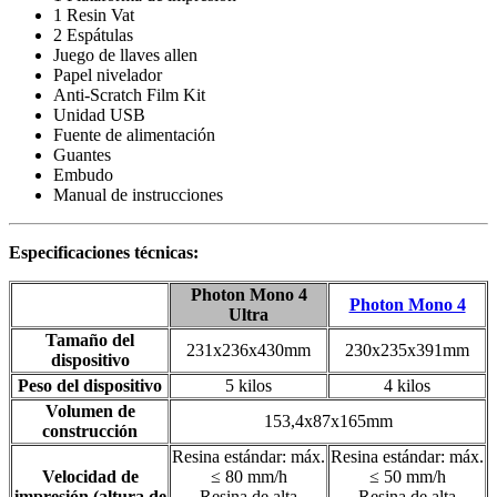
1 Resin Vat
2 Espátulas
Juego de llaves allen
Papel nivelador
Anti-Scratch Film Kit
Unidad USB
Fuente de alimentación
Guantes
Embudo
Manual de instrucciones
Especificaciones técnicas:
Photon Mono 4
Photon Mono 4
Ultra
Tamaño del
231x236x430mm
230x235x391mm
dispositivo
Peso del dispositivo
5 kilos
4 kilos
Volumen de
153,4x87x165mm
construcción
Resina estándar: máx.
Resina estándar: máx.
Velocidad de
≤ 80 mm/h
≤ 50 mm/h
impresión (altura de
Resina de alta
Resina de alta