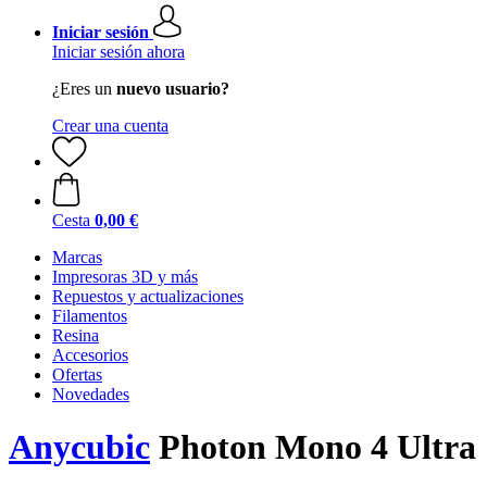
Iniciar sesión
Iniciar sesión ahora
¿Eres un
nuevo usuario?
Crear una cuenta
Cesta
0,00 €
Marcas
Impresoras 3D y más
Repuestos y actualizaciones
Filamentos
Resina
Accesorios
Ofertas
Novedades
Anycubic
Photon Mono 4 Ultra