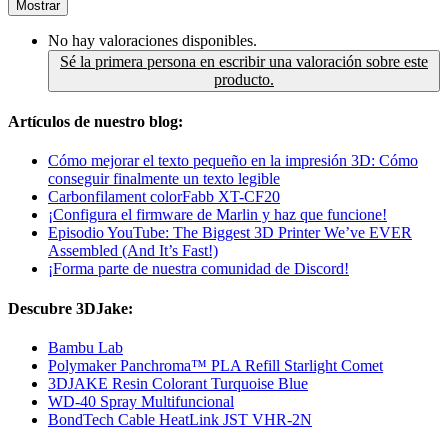
Mostrar
No hay valoraciones disponibles.
Sé la primera persona en escribir una valoración sobre este
producto.
Artículos de nuestro blog:
Cómo mejorar el texto pequeño en la impresión 3D: Cómo
conseguir finalmente un texto legible
Carbonfilament colorFabb XT-CF20
¡Configura el firmware de Marlin y haz que funcione!
Episodio YouTube: The Biggest 3D Printer We’ve EVER
Assembled (And It’s Fast!)
¡Forma parte de nuestra comunidad de Discord!
Descubre 3DJake:
Bambu Lab
Polymaker Panchroma™ PLA Refill Starlight Comet
3DJAKE Resin Colorant Turquoise Blue
WD-40 Spray Multifuncional
BondTech Cable HeatLink JST VHR-2N