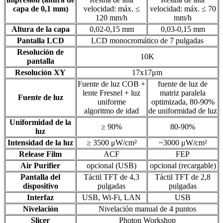
capa de 0,1 mm)
velocidad: máx. ≤
velocidad: máx. ≤ 70
120 mm/h
mm/h
Altura de la capa
0,02-0,15 mm
0,03-0,15 mm
Pantalla LCD
LCD monocromático de 7 pulgadas
Resolución de
10K
pantalla
Resolución XY
17x17μm
Fuente de luz COB +
fuente de luz de
lente Fresnel + luz
matriz paralela
Fuente de luz
uniforme
optimizada, 80-90%
algoritmo de idad
de uniformidad de luz
Uniformidad de la
≥ 90%
80-90%
luz
Intensidad de la luz
≥ 3500 μW/cm²
~3000 μW/cm²
Release Film
ACF
FEP
Air Purifier
opcional (USB)
opcional (recargable)
Pantalla del
Táctil TFT de 4,3
Táctil TFT de 2,8
dispositivo
pulgadas
pulgadas
Interfaz
USB, Wi-Fi, LAN
USB
Nivelación
Nivelación manual de 4 puntos
Slicer
Photon Workshop