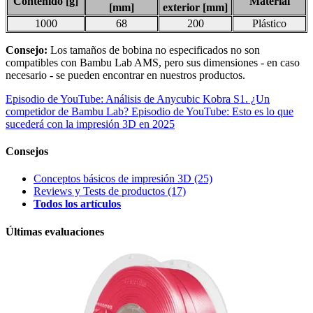
Contenido [g]
Material
[mm]
exterior [mm]
1000
68
200
Plástico
Consejo:
Los tamaños de bobina no especificados no son
compatibles con Bambu Lab AMS, pero sus dimensiones - en caso
necesario - se pueden encontrar en nuestros productos.
Episodio de YouTube: Análisis de Anycubic Kobra S1. ¿Un
competidor de Bambu Lab?
Episodio de YouTube: Esto es lo que
sucederá con la impresión 3D en 2025
Consejos
Conceptos básicos de impresión 3D
(25)
Reviews y Tests de productos
(17)
Todos los artículos
Últimas evaluaciones