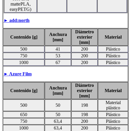
mattePLA,
easyPETG)
► add:north
Diámetro
Anchura
Contenido [g]
exterior
Material
[mm]
[mm]
500
41
200
Plástico
750
53
200
Plástico
1000
67
200
Plástico
► Azure Film
Diámetro
Anchura
Contenido [g]
exterior
Material
[mm]
[mm]
Material
500
50
198
plástico
650
50
198
Plástico
750
63,4
200
Plástico
1000
63,4
200
Plástico