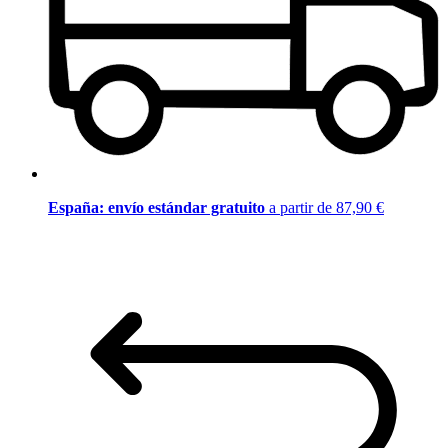
España: envío estándar gratuito
a partir de 87,90 €