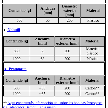
Diámetro
Anchura
Contenido [g]
exterior
Material
[mm]
[mm]
500
55
200
Plástico
►
Nobufil
Anchura
Diámetro
Contenido [g]
Material
[mm]
exterior [mm]
Material
850
68
200
plástico
1000
68
200
Plástico
► Protopasta
Anchura
Diámetro
Contenido [g]
Material
[mm]
exterior [mm]
500
~55
200
Cartón**
1000
~65
200
Cartón**
**
Aquí encontrarás información útil sobre las bobinas Protopasta
y el adaptador Bambu Lab a juego.