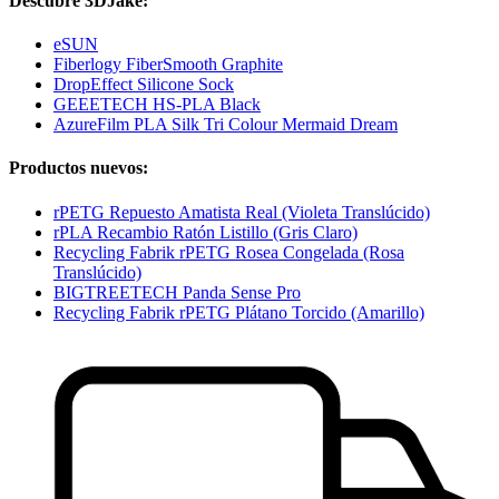
Descubre 3DJake:
eSUN
Fiberlogy FiberSmooth Graphite
DropEffect Silicone Sock
GEEETECH HS-PLA Black
AzureFilm PLA Silk Tri Colour Mermaid Dream
Productos nuevos:
rPETG Repuesto Amatista Real (Violeta Translúcido)
rPLA Recambio Ratón Listillo (Gris Claro)
Recycling Fabrik rPETG Rosea Congelada (Rosa
Translúcido)
BIGTREETECH Panda Sense Pro
Recycling Fabrik rPETG Plátano Torcido (Amarillo)