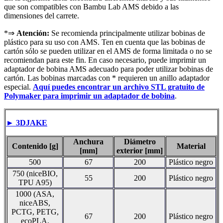
que son compatibles con Bambu Lab AMS debido a las
dimensiones del carrete.
*⇒
Atención:
Se recomienda principalmente utilizar bobinas de
plástico para su uso con AMS. Ten en cuenta que las bobinas de
cartón sólo se pueden utilizar en el AMS de forma limitada o no se
recomiendan para este fin. En caso necesario, puede imprimir un
adaptador de bobina AMS adecuado para poder utilizar bobinas de
cartón. Las bobinas marcadas con * requieren un anillo adaptador
especial.
Aquí puedes encontrar un archivo STL gratuito de
Polymaker para imprimir un adaptador de bobina
.
► 3DJAKE
Anchura
Diámetro
Contenido [g]
Material
[mm]
exterior [mm]
500
67
200
Plástico negro
750 (niceBIO,
55
200
Plástico negro
TPU A95)
1000 (ASA,
niceABS,
PCTG, PETG,
67
200
Plástico negro
ecoPLA,