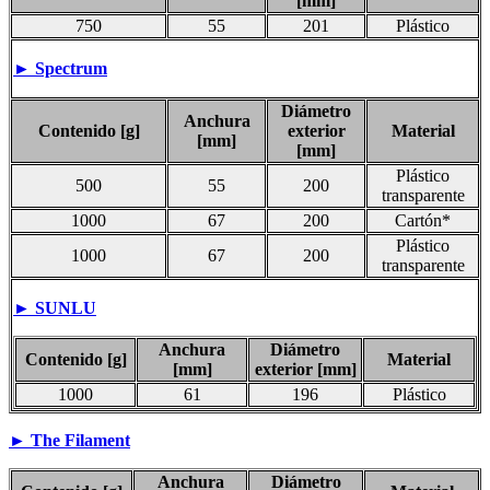
[mm]
750
55
201
Plástico
► Spectrum
Diámetro
Anchura
Contenido [g]
exterior
Material
[mm]
[mm]
Plástico
500
55
200
transparente
1000
67
200
Cartón*
Plástico
1000
67
200
transparente
► SUNLU
Anchura
Diámetro
Contenido [g]
Material
[mm]
exterior [mm]
1000
61
196
Plástico
► The Filament
Anchura
Diámetro