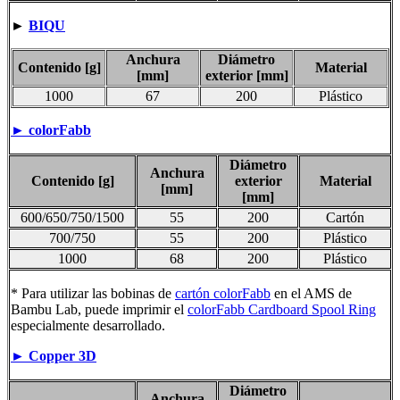
►
B
IQU
Anchura
Diámetro
Contenido [g]
Material
[mm]
exterior [mm]
1000
67
200
Plástico
► colorFabb
Diámetro
Anchura
Contenido [g]
exterior
Material
[mm]
[mm]
600/650/750/1500
55
200
Cartón
700/750
55
200
Plástico
1000
68
200
Plástico
* Para utilizar las bobinas de
cartón colorFabb
en el AMS de
Bambu Lab, puede imprimir el
colorFabb Cardboard Spool Ring
especialmente desarrollado.
► Copper 3D
Diámetro
Anchura