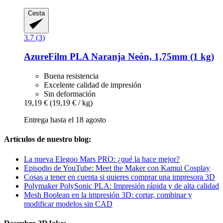
Cesta
3.7 (3)
AzureFilm
PLA Naranja Neón, 1,75mm (1 kg)
Buena resistencia
Excelente calidad de impresión
Sin deformación
19,19 €
(19,19 € / kg)
Entrega hasta el 18 agosto
Artículos de nuestro blog:
La nueva Elegoo Mars PRO: ¿qué la hace mejor?
Episodio de YouTube: Meet the Maker con Kamui Cosplay
Cosas a tener en cuenta si quieres comprar una impresora 3D
Polymaker PolySonic PLA: Impresión rápida y de alta calidad
Mesh Boolean en la impresión 3D: cortar, combinar y
modificar modelos sin CAD