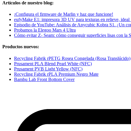
Artículos de nuestro blog:
¡Configura el firmware de Marlin y haz que funcione!
eufyMake E1: impresora 3D UV para texturas en relieve, ideal 
Episodio de YouTube: Análisis de Anycubic Kobra S1. ¿Un c
Probamos la Elegoo Mars 4 Ultra
Cómo evitar Z- Seam: cómo conseguir superficies lisas con la 
Productos nuevos:
Recycling Fabrik rPETG Rosea Congelada (Rosa Translúcido)
Prusament PLA Blend Pearl White (NFC)
Prusament PVB Light Yellow (NFC)
Recycling Fabrik rPLA Premium Negro Mate
Bambu Lab Front Bottom Cover