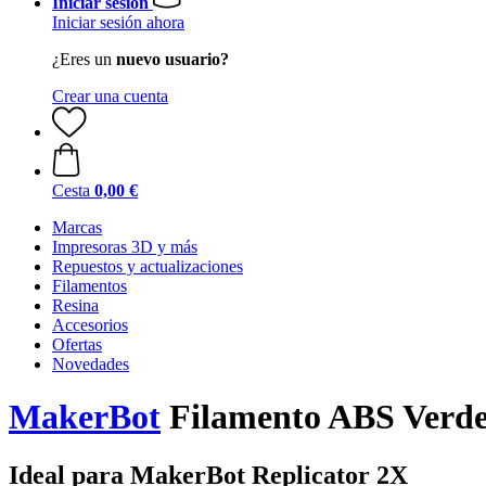
Iniciar sesión
Iniciar sesión ahora
¿Eres un
nuevo usuario?
Crear una cuenta
Cesta
0,00 €
Marcas
Impresoras 3D y más
Repuestos y actualizaciones
Filamentos
Resina
Accesorios
Ofertas
Novedades
MakerBot
Filamento ABS Verd
Ideal para MakerBot Replicator 2X