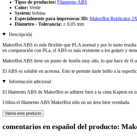
Tipos de productos:
Filamento ABS
Color:
Verde
System:
bobina
Especialmente para impresoras 3D:
MakerBot Replicator 2
Diámetro - Tolerancia:
± 0,05 mm
Descripción
MakerBot ABS es más flexible que PLA normal y por lo tanto resulta 
en comparación con PLa, el ABS es más resistente a los golpes y tien
MakerBot ABS tiene un punto de fusión muy alto, lo que hace de él un 
El ABS es soluble en acetona. Esto te permite darle brillo a la superfic
Información adicional
El filamento ABS de MakerBot se adhiere bien a la cinta Kapton en un
Utiliza el filamento ABS MakerBot sólo en un área bien ventilada.
Valora este producto
comentarios en español del producto: Ma