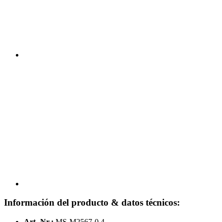
Información del producto & datos técnicos:
Art.-Nr.:
MS-M2567-0.4