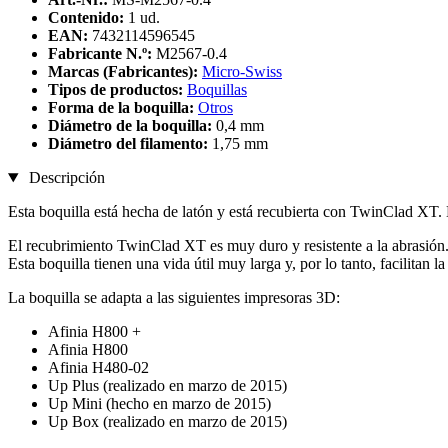
Contenido:
1 ud.
EAN:
7432114596545
Fabricante N.º:
M2567-0.4
Marcas (Fabricantes):
Micro-Swiss
Tipos de productos:
Boquillas
Forma de la boquilla:
Otros
Diámetro de la boquilla:
0,4 mm
Diámetro del filamento:
1,75 mm
Descripción
Esta boquilla está hecha de latón y está recubierta con TwinClad XT. D
El recubrimiento TwinClad XT es muy duro y resistente a la abrasión
Esta boquilla tienen una vida útil muy larga y, por lo tanto, facilita
La boquilla se adapta a las siguientes impresoras 3D:
Afinia H800 +
Afinia H800
Afinia H480-02
Up Plus (realizado en marzo de 2015)
Up Mini (hecho en marzo de 2015)
Up Box (realizado en marzo de 2015)