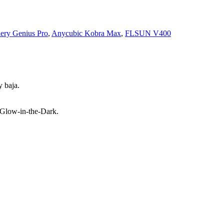
lery Genius Pro
,
Anycubic Kobra Max
,
FLSUN V400
y baja.
l Glow-in-the-Dark.