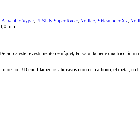
,
Anycubic Vyper
,
FLSUN Super Racer
,
Artillery Sidewinder X2
,
Artil
 1,0 mm
ebido a este revestimiento de níquel, la boquilla tiene una fricción mu
.
n la impresión 3D con filamentos abrasivos como el carbono, el metal, o e