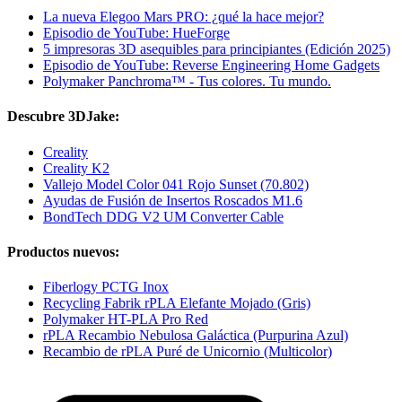
La nueva Elegoo Mars PRO: ¿qué la hace mejor?
Episodio de YouTube: HueForge
5 impresoras 3D asequibles para principiantes (Edición 2025)
Episodio de YouTube: Reverse Engineering Home Gadgets
Polymaker Panchroma™ - Tus colores. Tu mundo.
Descubre 3DJake:
Creality
Creality K2
Vallejo Model Color 041 Rojo Sunset (70.802)
Ayudas de Fusión de Insertos Roscados M1.6
BondTech DDG V2 UM Converter Cable
Productos nuevos:
Fiberlogy PCTG Inox
Recycling Fabrik rPLA Elefante Mojado (Gris)
Polymaker HT-PLA Pro Red
rPLA Recambio Nebulosa Galáctica (Purpurina Azul)
Recambio de rPLA Puré de Unicornio (Multicolor)