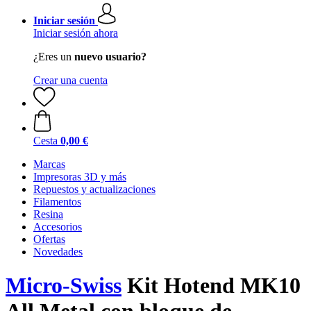
Iniciar sesión
Iniciar sesión ahora
¿Eres un
nuevo usuario?
Crear una cuenta
Cesta
0,00 €
Marcas
Impresoras 3D y más
Repuestos y actualizaciones
Filamentos
Resina
Accesorios
Ofertas
Novedades
Micro-Swiss
Kit Hotend MK10