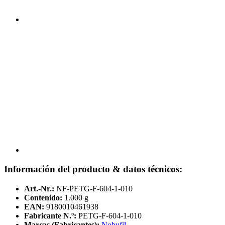
Información del producto & datos técnicos:
Art.-Nr.:
NF-PETG-F-604-1-010
Contenido:
1.000 g
EAN:
9180010461938
Fabricante N.º:
PETG-F-604-1-010
Marcas (Fabricantes):
Nobufil