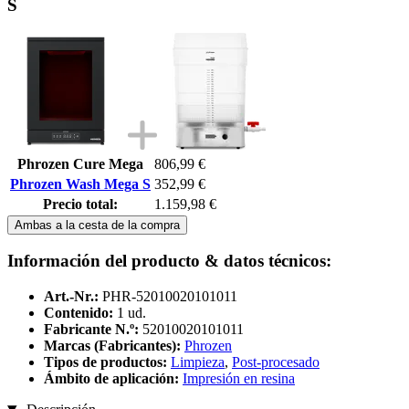
S
Phrozen Cure Mega
806,99 €
Phrozen Wash Mega S
352,99 €
Precio total:
1.159,98 €
Ambas a la cesta de la compra
Información del producto & datos técnicos:
Art.-Nr.:
PHR-52010020101011
Contenido:
1 ud.
Fabricante N.º:
52010020101011
Marcas (Fabricantes):
Phrozen
Tipos de productos:
Limpieza
,
Post-procesado
Ámbito de aplicación:
Impresión en resina