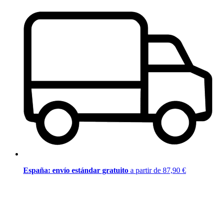
España: envío estándar gratuito
a partir de 87,90 €