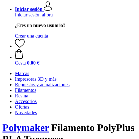
Iniciar sesión
Iniciar sesión ahora
¿Eres un
nuevo usuario?
Crear una cuenta
Cesta
0,00 €
Marcas
Impresoras 3D y más
Repuestos y actualizaciones
Filamentos
Resina
Accesorios
Ofertas
Novedades
Polymaker
Filamento PolyPlus