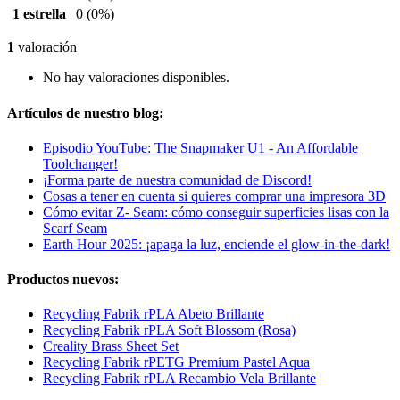
1 estrella
0
(0%)
1
valoración
No hay valoraciones disponibles.
Artículos de nuestro blog:
Episodio YouTube: The Snapmaker U1 - An Affordable
Toolchanger!
¡Forma parte de nuestra comunidad de Discord!
Cosas a tener en cuenta si quieres comprar una impresora 3D
Cómo evitar Z- Seam: cómo conseguir superficies lisas con la
Scarf Seam
Earth Hour 2025: ¡apaga la luz, enciende el glow-in-the-dark!
Productos nuevos:
Recycling Fabrik rPLA Abeto Brillante
Recycling Fabrik rPLA Soft Blossom (Rosa)
Creality Brass Sheet Set
Recycling Fabrik rPETG Premium Pastel Aqua
Recycling Fabrik rPLA Recambio Vela Brillante