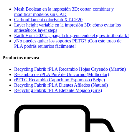
Mesh Boolean en la impresión 3D: cortar, combinar y
modificar modelos sin CAD
Carbonfilament colorFabb XT-CF20
Layer height variable en la impresión 3D: cómo evitar los
antiestéticos layer steps
Earth Hour 2025: ¡apaga la luz, enciende el glow-in-the-dark!
¿No puedes quitar los soportes PETG? ¡Con este truco de
PLA podrás retirarlos fácilmente!
Productos nuevos:
Recycling Fabrik rPLA Recambio Hojas Cayendo (Marrón)
Recambio de rPLA Puré de Unicornio (Multicolor)
rPETG Recambio Capuchino Espumoso (Beige)
Recycling Fabrik rPLA Dientes Afilados (Natural)
Recycling Fabrik rPLA Elefante Mojado (Gris)