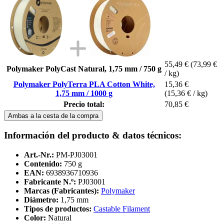
55,49 €
(73,99 €
Polymaker PolyCast Natural, 1,75 mm / 750 g
/ kg)
Polymaker PolyTerra PLA Cotton White,
15,36 €
1,75 mm / 1000 g
(15,36 € / kg)
Precio total:
70,85 €
Ambas a la cesta de la compra
Información del producto & datos técnicos:
Art.-Nr.:
PM-PJ03001
Contenido:
750 g
EAN:
6938936710936
Fabricante N.º:
PJ03001
Marcas (Fabricantes):
Polymaker
Diámetro:
1,75 mm
Tipos de productos:
Castable Filament
Color:
Natural