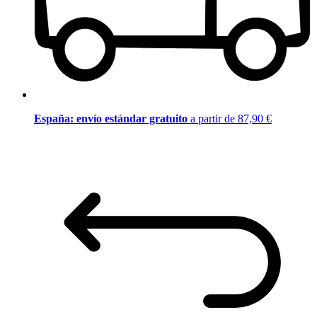
España: envío estándar gratuito
a partir de 87,90 €