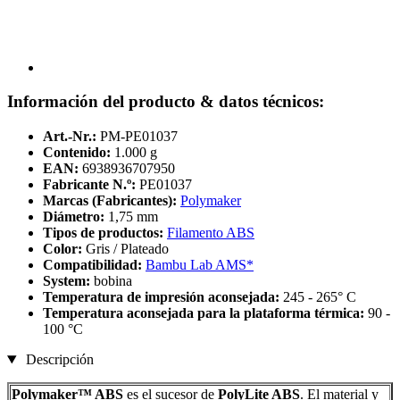
Información del producto & datos técnicos:
Art.-Nr.:
PM-PE01037
Contenido:
1.000 g
EAN:
6938936707950
Fabricante N.º:
PE01037
Marcas (Fabricantes):
Polymaker
Diámetro:
1,75 mm
Tipos de productos:
Filamento ABS
Color:
Gris / Plateado
Compatibilidad:
Bambu Lab AMS*
System:
bobina
Temperatura de impresión aconsejada:
245 - 265° C
Temperatura aconsejada para la plataforma térmica:
90 -
100 °C
Descripción
Polymaker™ ABS
es el sucesor de
PolyLite ABS
. El material y