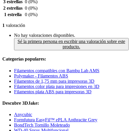
3 estrellas
0
(0%)
2 estrellas
0
(0%)
1 estrella
0
(0%)
1
valoración
No hay valoraciones disponibles.
Sé la primera persona en escribir una valoración sobre este
producto.
Categorías populares:
Filamentos compatibles con Bambu Lab AMS
Polymaker - Filamentos ABS
Filamentos de 1,75 mm para impresoras 3D
Filamentos color plata para impresiones en 3D
Filamentos plata ABS para impresoras 3D
Descubre 3DJake:
Anycubic
Formfutura EasyFil™ ePLA Anthracite Grey
BondTech Tornillo Moleteado
WD-40 Spray Multifuncional