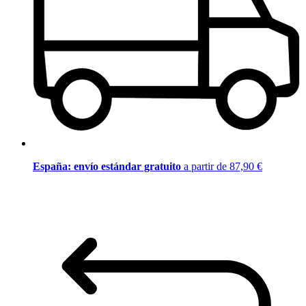
España: envío estándar gratuito
a partir de 87,90 €