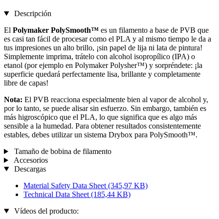
Descripción
El
Polymaker PolySmooth™
es un filamento a base de PVB que
es casi tan fácil de procesar como el PLA y al mismo tiempo le da a
tus impresiones un alto brillo, ¡sin papel de lija ni lata de pintura!
Simplemente imprima, trátelo con alcohol isopropílico (IPA) o
etanol (por ejemplo en Polymaker Polysher™) y sorpréndete: ¡la
superficie quedará perfectamente lisa, brillante y completamente
libre de capas!
Nota:
El PVB reacciona especialmente bien al vapor de alcohol y,
por lo tanto, se puede alisar sin esfuerzo. Sin embargo, también es
más higroscópico que el PLA, lo que significa que es algo más
sensible a la humedad. Para obtener resultados consistentemente
estables, debes utilizar un sistema Drybox para PolySmooth™.
Tamaño de bobina de filamento
Accesorios
Descargas
Material Safety Data Sheet
(345,97 KB)
Technical Data Sheet
(185,44 KB)
Vídeos del producto: