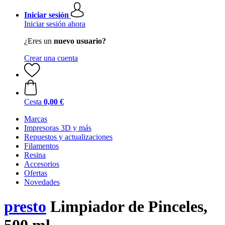
Iniciar sesión
Iniciar sesión ahora
¿Eres un
nuevo usuario?
Crear una cuenta
Cesta
0,00 €
Marcas
Impresoras 3D y más
Repuestos y actualizaciones
Filamentos
Resina
Accesorios
Ofertas
Novedades
presto
Limpiador de Pinceles,