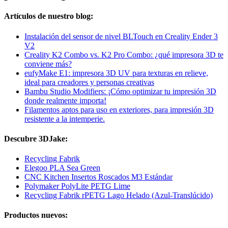
Artículos de nuestro blog:
Instalación del sensor de nivel BLTouch en Creality Ender 3
V2
Creality K2 Combo vs. K2 Pro Combo: ¿qué impresora 3D te
conviene más?
eufyMake E1: impresora 3D UV para texturas en relieve,
ideal para creadores y personas creativas
Bambu Studio Modifiers: ¡Cómo optimizar tu impresión 3D
donde realmente importa!
Filamentos aptos para uso en exteriores, para impresión 3D
resistente a la intemperie.
Descubre 3DJake:
Recycling Fabrik
Elegoo PLA Sea Green
CNC Kitchen Insertos Roscados M3 Estándar
Polymaker PolyLite PETG Lime
Recycling Fabrik rPETG Lago Helado (Azul-Translúcido)
Productos nuevos: