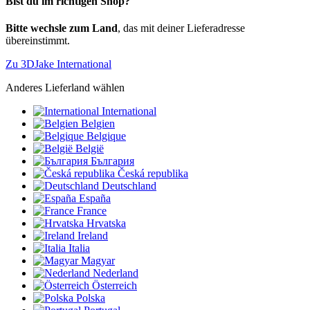
Bist du im richtigen Shop?
Bitte wechsle zum Land
, das mit deiner Lieferadresse
übereinstimmt.
Zu 3DJake International
Anderes Lieferland wählen
International
Belgien
Belgique
België
България
Česká republika
Deutschland
España
France
Hrvatska
Ireland
Italia
Magyar
Nederland
Österreich
Polska