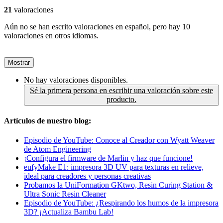
21
valoraciones
Aún no se han escrito valoraciones en español, pero hay 10
valoraciones en otros idiomas.
Mostrar
No hay valoraciones disponibles.
Sé la primera persona en escribir una valoración sobre este
producto.
Artículos de nuestro blog:
Episodio de YouTube: Conoce al Creador con Wyatt Weaver
de Atom Engineering
¡Configura el firmware de Marlin y haz que funcione!
eufyMake E1: impresora 3D UV para texturas en relieve,
ideal para creadores y personas creativas
Probamos la UniFormation GKtwo, Resin Curing Station &
Ultra Sonic Resin Cleaner
Episodio de YouTube: ¿Respirando los humos de la impresora
3D? ¡Actualiza Bambu Lab!