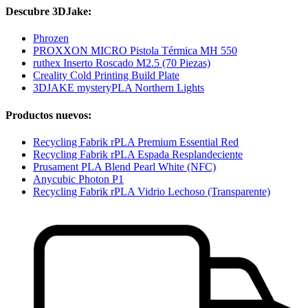
Descubre 3DJake:
Phrozen
PROXXON MICRO Pistola Térmica MH 550
ruthex Inserto Roscado M2.5 (70 Piezas)
Creality Cold Printing Build Plate
3DJAKE mysteryPLA Northern Lights
Productos nuevos:
Recycling Fabrik rPLA Premium Essential Red
Recycling Fabrik rPLA Espada Resplandeciente
Prusament PLA Blend Pearl White (NFC)
Anycubic Photon P1
Recycling Fabrik rPLA Vidrio Lechoso (Transparente)