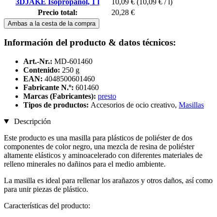
3DJAKE Isopropanol, 1 l
10,09 €
(10,09 € / l)
Precio total:
20,28 €
Ambas a la cesta de la compra
Información del producto & datos técnicos:
Art.-Nr.:
MD-601460
Contenido:
250 g
EAN:
4048500601460
Fabricante N.º:
601460
Marcas (Fabricantes):
presto
Tipos de productos:
Accesorios de ocio creativo,
Masillas
Descripción
Este producto es una masilla para plásticos de poliéster de dos
componentes de color negro, una mezcla de resina de poliéster
altamente elásticos y aminoacelerado con diferentes materiales de
relleno minerales no dañinos para el medio ambiente.
La masilla es ideal para rellenar los arañazos y otros daños, así como
para unir piezas de plástico.
Características del producto: