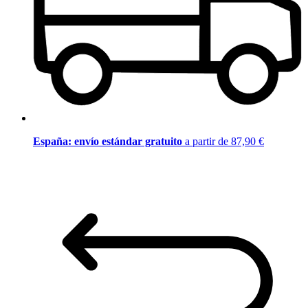
España: envío estándar gratuito
a partir de 87,90 €