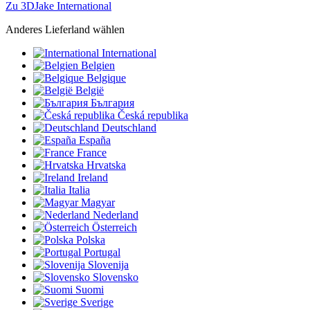
Zu 3DJake International
Anderes Lieferland wählen
International
Belgien
Belgique
België
България
Česká republika
Deutschland
España
France
Hrvatska
Ireland
Italia
Magyar
Nederland
Österreich
Polska
Portugal
Slovenija
Slovensko
Suomi
Sverige