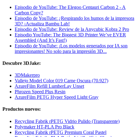
Episodio de YouTube: The Elegoo Centauri Carbon 2 - A
Carbon Copy?
Episodio de YouTube: ¿Respirando los humos de la impresora
3D? ¡Actualiza Bambu Lab!
Episodio de YouTube: Review de la Anycubic Kobra 2 Pro
Episodio YouTube: The Biggest 3D Printer We’ve EVER
Assembled (And It’s Fast!)
Episodio de YouTube: ¡Los modelos generados por IA son
impresionantes! No solo para la impresión 3D...
Descubre 3DJake:
3DMakerpro
Vallejo Model Color 019 Carne Oscura (70.927)
AzureFilm Refill LumberLay Unset
Phrozen Speed Plus Resin
AzureFilm PETG Hyper Speed Light Gray
Productos nuevos:
Recycling Fabrik rPETG Vidrio Pulido (Transparente)
Polymaker HT-PLA Pro Black
Recycling Fabrik rPETG Premium Coral Pastel