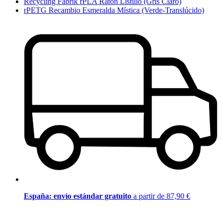
Recycling Fabrik rPLA Ratón Listillo (Gris Claro)
rPETG Recambio Esmeralda Mística (Verde-Translúcido)
España: envío estándar gratuito
a partir de 87,90 €