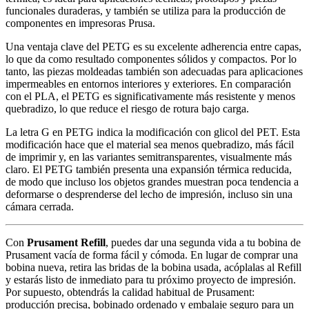
funcionales duraderas, y también se utiliza para la producción de
componentes en impresoras Prusa.
Una ventaja clave del PETG es su excelente adherencia entre capas,
lo que da como resultado componentes sólidos y compactos. Por lo
tanto, las piezas moldeadas también son adecuadas para aplicaciones
impermeables en entornos interiores y exteriores. En comparación
con el PLA, el PETG es significativamente más resistente y menos
quebradizo, lo que reduce el riesgo de rotura bajo carga.
La letra G en PETG indica la modificación con glicol del PET. Esta
modificación hace que el material sea menos quebradizo, más fácil
de imprimir y, en las variantes semitransparentes, visualmente más
claro. El PETG también presenta una expansión térmica reducida,
de modo que incluso los objetos grandes muestran poca tendencia a
deformarse o desprenderse del lecho de impresión, incluso sin una
cámara cerrada.
Con
Prusament Refill
, puedes dar una segunda vida a tu bobina de
Prusament vacía de forma fácil y cómoda. En lugar de comprar una
bobina nueva, retira las bridas de la bobina usada, acóplalas al Refill
y estarás listo de inmediato para tu próximo proyecto de impresión.
Por supuesto, obtendrás la calidad habitual de Prusament:
producción precisa, bobinado ordenado y embalaje seguro para un