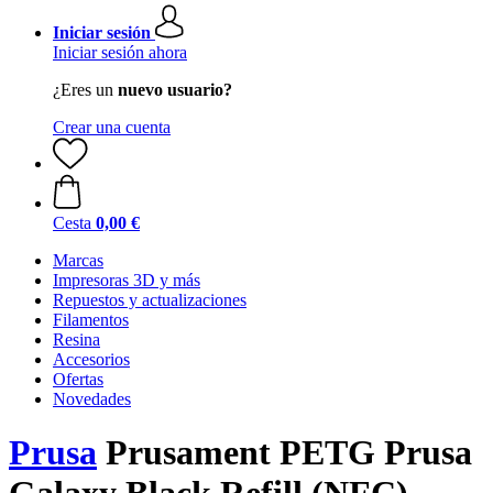
Iniciar sesión
Iniciar sesión ahora
¿Eres un
nuevo usuario?
Crear una cuenta
Cesta
0,00 €
Marcas
Impresoras 3D y más
Repuestos y actualizaciones
Filamentos
Resina
Accesorios
Ofertas
Novedades
Prusa
Prusament PETG Prusa