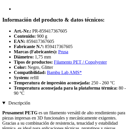
Información del producto & datos técnicos:
Art.-Nr.:
PR-859417367605
Contenido:
900 g
EAN:
859417367605
Fabricante N.º:
859417367605
Marcas (Fabricantes):
Prusa
Diámetro:
1,75 mm
Tipos de productos:
Filamento PET / Copolyester
Color:
Negro, Glitter
Compatibilidad:
Bambu Lab AMS*
System:
refill
Temperatura de impresión aconsejada:
250 - 260 °C
Temperatura aconsejada para la plataforma térmica:
80 -
90 °C
Descripción
Prusament PETG
es un filamento versátil de alto rendimiento para
piezas impresas en 3D funcionales y mecánicamente exigentes.
Gracias a su combinación de resistencia, tenacidad y estabilidad
térmica, es ideal para aplicaciones técnicas, prototipos y piezas