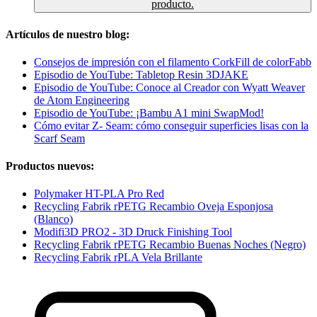
producto.
Artículos de nuestro blog:
Consejos de impresión con el filamento CorkFill de colorFabb
Episodio de YouTube: Tabletop Resin 3DJAKE
Episodio de YouTube: Conoce al Creador con Wyatt Weaver
de Atom Engineering
Episodio de YouTube: ¡Bambu A1 mini SwapMod!
Cómo evitar Z- Seam: cómo conseguir superficies lisas con la
Scarf Seam
Productos nuevos:
Polymaker HT-PLA Pro Red
Recycling Fabrik rPETG Recambio Oveja Esponjosa
(Blanco)
Modifi3D PRO2 - 3D Druck Finishing Tool
Recycling Fabrik rPETG Recambio Buenas Noches (Negro)
Recycling Fabrik rPLA Vela Brillante