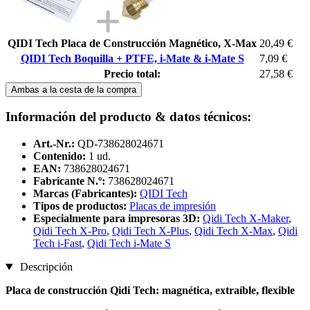
QIDI Tech Placa de Construcción Magnético, X-Max
20,49 €
QIDI Tech Boquilla + PTFE, i-Mate & i-Mate S
7,09 €
Precio total:
27,58 €
Ambas a la cesta de la compra
Información del producto & datos técnicos:
Art.-Nr.:
QD-738628024671
Contenido:
1 ud.
EAN:
738628024671
Fabricante N.º:
738628024671
Marcas (Fabricantes):
QIDI Tech
Tipos de productos:
Placas de impresión
Especialmente para impresoras 3D:
Qidi Tech X-Maker
,
Qidi Tech X-Pro
,
Qidi Tech X-Plus
,
Qidi Tech X-Max
,
Qidi
Tech i-Fast
,
Qidi Tech i-Mate S
Descripción
Placa de construcción Qidi Tech: magnética, extraíble, flexible