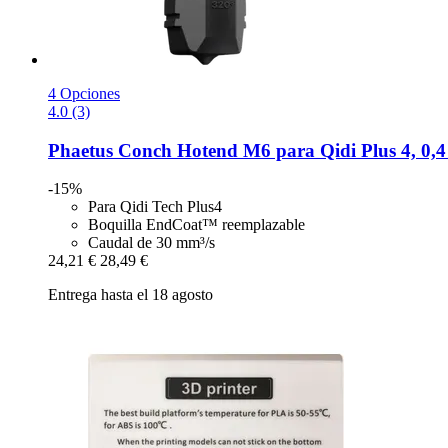
4 Opciones
4.0 (3)
Phaetus
Conch Hotend M6 para Qidi Plus 4, 0,
-15%
Para Qidi Tech Plus4
Boquilla EndCoat™ reemplazable
Caudal de 30 mm³/s
24,21 €
28,49 €
Entrega hasta el 18 agosto