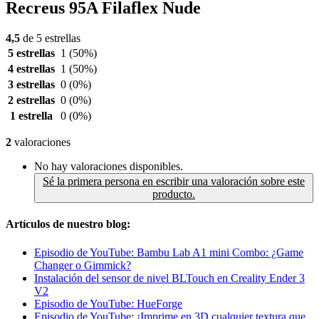
Recreus 95A Filaflex Nude
4,5
de 5 estrellas
5 estrellas
1
(50%)
4 estrellas
1
(50%)
3 estrellas
0
(0%)
2 estrellas
0
(0%)
1 estrella
0
(0%)
2
valoraciones
No hay valoraciones disponibles.
Sé la primera persona en escribir una valoración sobre este
producto.
Artículos de nuestro blog:
Episodio de YouTube: Bambu Lab A1 mini Combo: ¿Game
Changer o Gimmick?
Instalación del sensor de nivel BLTouch en Creality Ender 3
V2
Episodio de YouTube: HueForge
Episodio de YouTube: ¡Imprime en 3D cualquier textura que