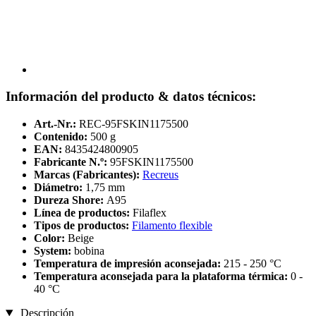
Información del producto & datos técnicos:
Art.-Nr.:
REC-95FSKIN1175500
Contenido:
500 g
EAN:
8435424800905
Fabricante N.º:
95FSKIN1175500
Marcas (Fabricantes):
Recreus
Diámetro:
1,75 mm
Dureza Shore:
A95
Línea de productos:
Filaflex
Tipos de productos:
Filamento flexible
Color:
Beige
System:
bobina
Temperatura de impresión aconsejada:
215 - 250 °C
Temperatura aconsejada para la plataforma térmica:
0 -
40 °C
Descripción