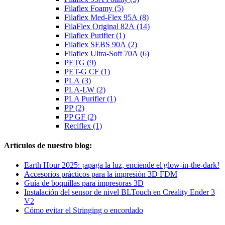
Filaflex Foamy (5)
Filaflex Med-Flex 95A (8)
FilaFlex Original 82A (14)
Filaflex Purifier (1)
Filaflex SEBS 90A (2)
Filaflex Ultra-Soft 70A (6)
PETG (9)
PET-G CF (1)
PLA (3)
PLA-LW (2)
PLA Purifier (1)
PP (2)
PP GF (2)
Reciflex (1)
Artículos de nuestro blog:
Earth Hour 2025: ¡apaga la luz, enciende el glow-in-the-dark!
Accesorios prácticos para la impresión 3D FDM
Guía de boquillas para impresoras 3D
Instalación del sensor de nivel BLTouch en Creality Ender 3
V2
Cómo evitar el Stringing o encordado