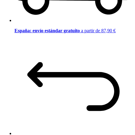
España: envío estándar gratuito
a partir de 87,90 €