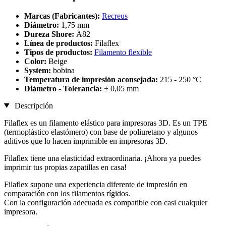
Marcas (Fabricantes):
Recreus
Diámetro:
1,75 mm
Dureza Shore:
A82
Línea de productos:
Filaflex
Tipos de productos:
Filamento flexible
Color:
Beige
System:
bobina
Temperatura de impresión aconsejada:
215 - 250 °C
Diámetro - Tolerancia:
± 0,05 mm
Descripción
Filaflex es un filamento elástico para impresoras 3D. Es un TPE
(termoplástico elastómero) con base de poliuretano y algunos
aditivos que lo hacen imprimible en impresoras 3D.
Filaflex tiene una elasticidad extraordinaria. ¡Ahora ya puedes
imprimir tus propias zapatillas en casa!
Filaflex supone una experiencia diferente de impresión en
comparación con los filamentos rígidos.
Con la configuración adecuada es compatible con casi cualquier
impresora.