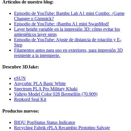
Artículos de nuestro blog:
Episodio de YouTube: Bambu Lab A1 mini Combo: ¿Game
Changer o Gimmick?
Episodio de YouTube: ¡Bambu A1 mini SwapMod!
Layer height variable en la impresión 3D: cómo evitar los
antiestéticos layer steps
Episodio de YouTube: Ajuste de distancia de rotación y E-
Step
Filamentos aptos para uso en exteriores, para impresión 3D
resistente a la intemperie.
Descubre 3DJake:
eSUN
Anycubic PLA Basic White
Spectrum PLA Pro Military Khaki
Vallejo Model Color 028 Bermellón (70.909)
Repkord Seal Kit
Productos nuevos:
BIQU PopStatus Status Indicator
Recycling Fabrik rPLA Recambio Prototipo Salvaje