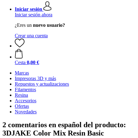
Iniciar sesión
Iniciar sesión ahora
¿Eres un
nuevo usuario?
Crear una cuenta
Cesta
0,00 €
Marcas
Impresoras 3D y más
Repuestos y actualizaciones
Filamentos
Resina
Accesorios
Ofertas
Novedades
2 comentarios en español del producto:
3DJAKE Color Mix Resin Basic