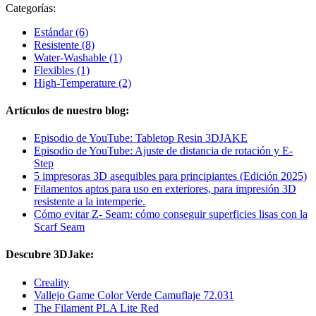
Categorías:
Estándar
(6)
Resistente
(8)
Water-Washable
(1)
Flexibles
(1)
High-Temperature
(2)
Artículos de nuestro blog:
Episodio de YouTube: Tabletop Resin 3DJAKE
Episodio de YouTube: Ajuste de distancia de rotación y E-
Step
5 impresoras 3D asequibles para principiantes (Edición 2025)
Filamentos aptos para uso en exteriores, para impresión 3D
resistente a la intemperie.
Cómo evitar Z- Seam: cómo conseguir superficies lisas con la
Scarf Seam
Descubre 3DJake:
Creality
Vallejo Game Color Verde Camuflaje 72.031
The Filament PLA Lite Red