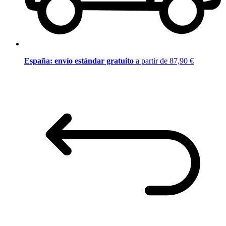
España: envío estándar gratuito
a partir de 87,90 €