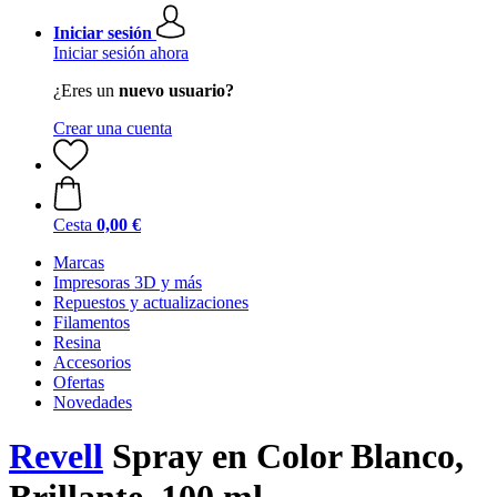
Iniciar sesión
Iniciar sesión ahora
¿Eres un
nuevo usuario?
Crear una cuenta
Cesta
0,00 €
Marcas
Impresoras 3D y más
Repuestos y actualizaciones
Filamentos
Resina
Accesorios
Ofertas
Novedades
Revell
Spray en Color Blanco,