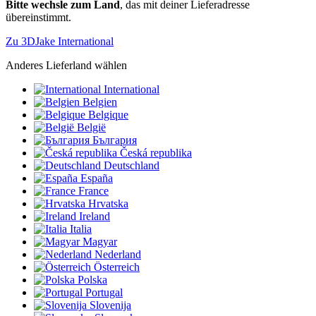
Bitte wechsle zum Land
, das mit deiner Lieferadresse
übereinstimmt.
Zu 3DJake International
Anderes Lieferland wählen
International
Belgien
Belgique
België
България
Česká republika
Deutschland
España
France
Hrvatska
Ireland
Italia
Magyar
Nederland
Österreich
Polska
Portugal
Slovenija