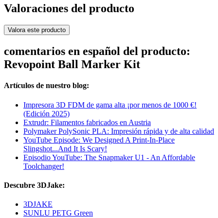
Valoraciones del producto
Valora este producto
comentarios en español del producto:
Revopoint Ball Marker Kit
Artículos de nuestro blog:
Impresora 3D FDM de gama alta ¡por menos de 1000 €!
(Edición 2025)
Extrudr: Filamentos fabricados en Austria
Polymaker PolySonic PLA: Impresión rápida y de alta calidad
YouTube Episode: We Designed A Print-In-Place
Slingshot...And It Is Scary!
Episodio YouTube: The Snapmaker U1 - An Affordable
Toolchanger!
Descubre 3DJake:
3DJAKE
SUNLU PETG Green