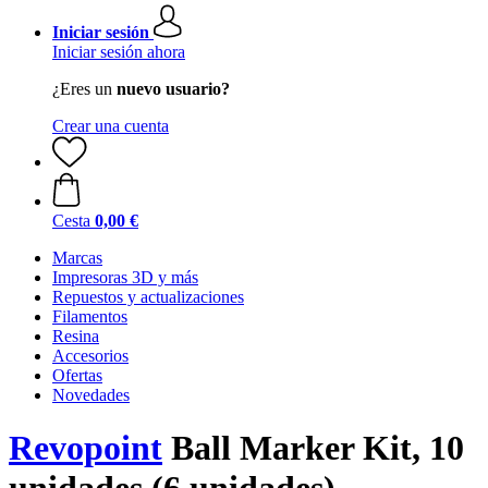
Iniciar sesión
Iniciar sesión ahora
¿Eres un
nuevo usuario?
Crear una cuenta
Cesta
0,00 €
Marcas
Impresoras 3D y más
Repuestos y actualizaciones
Filamentos
Resina
Accesorios
Ofertas
Novedades
Revopoint
Ball Marker Kit, 10