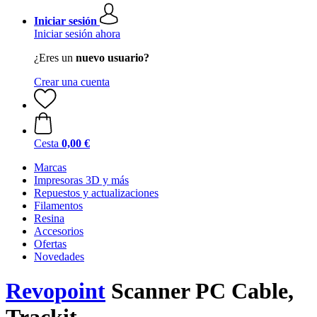
Iniciar sesión
Iniciar sesión ahora
¿Eres un
nuevo usuario?
Crear una cuenta
Cesta
0,00 €
Marcas
Impresoras 3D y más
Repuestos y actualizaciones
Filamentos
Resina
Accesorios
Ofertas
Novedades
Revopoint
Scanner PC Cable,