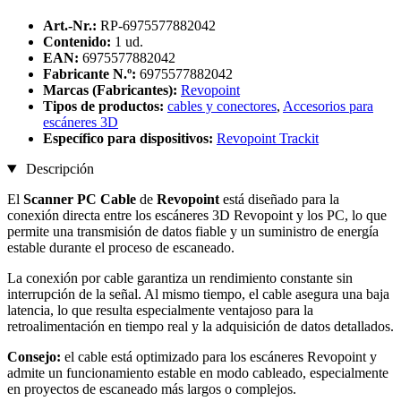
Art.-Nr.:
RP-6975577882042
Contenido:
1 ud.
EAN:
6975577882042
Fabricante N.º:
6975577882042
Marcas (Fabricantes):
Revopoint
Tipos de productos:
cables y conectores
,
Accesorios para
escáneres 3D
Específico para dispositivos:
Revopoint Trackit
Descripción
El
Scanner PC Cable
de
Revopoint
está diseñado para la
conexión directa entre los escáneres 3D Revopoint y los PC, lo que
permite una transmisión de datos fiable y un suministro de energía
estable durante el proceso de escaneado.
La conexión por cable garantiza un rendimiento constante sin
interrupción de la señal. Al mismo tiempo, el cable asegura una baja
latencia, lo que resulta especialmente ventajoso para la
retroalimentación en tiempo real y la adquisición de datos detallados.
Consejo:
el cable está optimizado para los escáneres Revopoint y
admite un funcionamiento estable en modo cableado, especialmente
en proyectos de escaneado más largos o complejos.