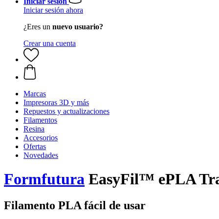
Iniciar sesión
Iniciar sesión ahora
¿Eres un
nuevo usuario?
Crear una cuenta
Marcas
Impresoras 3D y más
Repuestos y actualizaciones
Filamentos
Resina
Accesorios
Ofertas
Novedades
Formfutura
EasyFil™ ePLA Traf
Filamento PLA fácil de usar