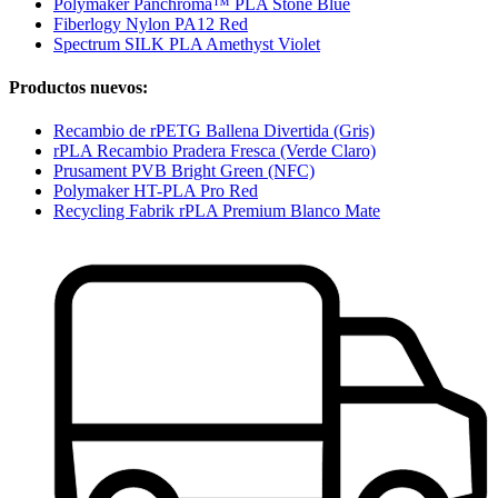
Polymaker Panchroma™ PLA Stone Blue
Fiberlogy Nylon PA12 Red
Spectrum SILK PLA Amethyst Violet
Productos nuevos:
Recambio de rPETG Ballena Divertida (Gris)
rPLA Recambio Pradera Fresca (Verde Claro)
Prusament PVB Bright Green (NFC)
Polymaker HT-PLA Pro Red
Recycling Fabrik rPLA Premium Blanco Mate