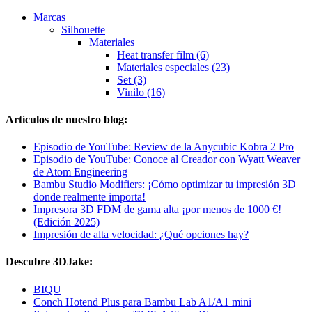
Marcas
Silhouette
Materiales
Heat transfer film (6)
Materiales especiales (23)
Set (3)
Vinilo (16)
Artículos de nuestro blog:
Episodio de YouTube: Review de la Anycubic Kobra 2 Pro
Episodio de YouTube: Conoce al Creador con Wyatt Weaver
de Atom Engineering
Bambu Studio Modifiers: ¡Cómo optimizar tu impresión 3D
donde realmente importa!
Impresora 3D FDM de gama alta ¡por menos de 1000 €!
(Edición 2025)
Impresión de alta velocidad: ¿Qué opciones hay?
Descubre 3DJake:
BIQU
Conch Hotend Plus para Bambu Lab A1/A1 mini