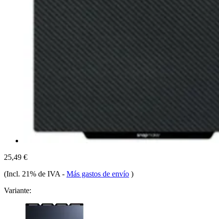
25,49 €
(Incl. 21% de IVA
-
Más gastos de envío
)
Variante: