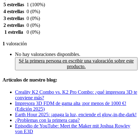
5 estrellas
1
(100%)
4 estrellas
0
(0%)
3 estrellas
0
(0%)
2 estrellas
0
(0%)
1 estrella
0
(0%)
1
valoración
No hay valoraciones disponibles.
Sé la primera persona en escribir una valoración sobre este
producto.
Artículos de nuestro blog:
Creality K2 Combo vs. K2 Pro Combo: ¿qué impresora 3D te
conviene más?
Impresora 3D FDM de gama alta ¡por menos de 1000 €!
(Edición 2025)
Earth Hour 2025: ¡apaga la luz, enciende el glow-in-the-dark!
¿Problemas con la primera capa?
Episodio de YouTube: Meet the Maker mit Joshua Rowley
von E3D