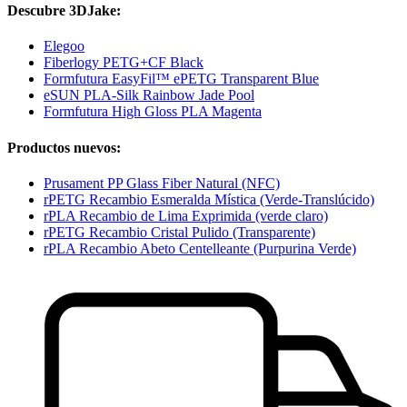
Descubre 3DJake:
Elegoo
Fiberlogy PETG+CF Black
Formfutura EasyFil™ ePETG Transparent Blue
eSUN PLA-Silk Rainbow Jade Pool
Formfutura High Gloss PLA Magenta
Productos nuevos:
Prusament PP Glass Fiber Natural (NFC)
rPETG Recambio Esmeralda Mística (Verde-Translúcido)
rPLA Recambio de Lima Exprimida (verde claro)
rPETG Recambio Cristal Pulido (Transparente)
rPLA Recambio Abeto Centelleante (Purpurina Verde)