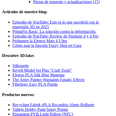
Piezas de repuesto y actualizaciones (15)
Artículos de nuestro blog:
Episodio de YouTube: Esto es lo que sucederá con la
impresión 3D en 2025
PrintaFix Basic: La solución contra la deformación.
Episodio de YouTube: Review de Neptune 4 y 4 Pro
Probamos la Elegoo Mars 4 Ultra
Cómo usar la función Fuzzy Skin en Cura
Descubre 3DJake:
Silhouette
Revell Model Set Plus "Craft Tools"
Elegoo PLA Silk Blue Magenta
The Army Painter Warpaints Fanatic Effects
Fiberlogy Easy PLA Purple
Productos nuevos:
Recycling Fabrik rPLA Recambio Abeto Brillante
Vallejo Hobby Paint Spray Primer
Prusament PVB Light Yellow (NFC)