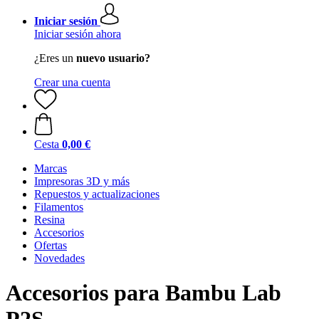
Iniciar sesión
Iniciar sesión ahora
¿Eres un
nuevo usuario?
Crear una cuenta
Cesta
0,00 €
Marcas
Impresoras 3D y más
Repuestos y actualizaciones
Filamentos
Resina
Accesorios
Ofertas
Novedades
Accesorios para Bambu Lab