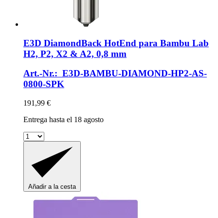
E3D
DiamondBack HotEnd para Bambu Lab
H2, P2, X2 & A2, 0,8 mm
Art.-Nr.: E3D-BAMBU-DIAMOND-HP2-AS-
0800-SPK
191,99 €
Entrega hasta el 18 agosto
Añadir a la cesta