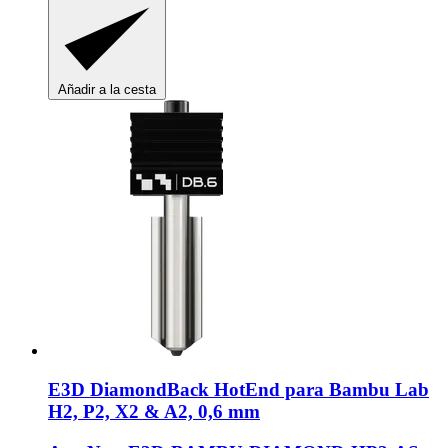
Añadir a la cesta
E3D
DiamondBack HotEnd para Bambu Lab
H2, P2, X2 & A2, 0,6 mm