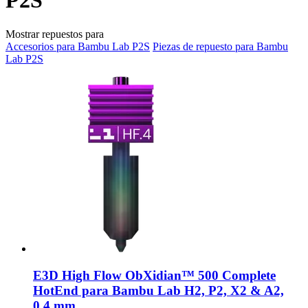
P2S
Mostrar repuestos para
Accesorios para Bambu Lab P2S
Piezas de repuesto para Bambu
Lab P2S
E3D
High Flow ObXidian™ 500 Complete
HotEnd para Bambu Lab H2, P2, X2 & A2,
0,4 mm