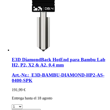
E3D
DiamondBack HotEnd para Bambu Lab
H2, P2, X2 & A2, 0,4 mm
Art.-Nr.: E3D-BAMBU-DIAMOND-HP2-AS-
0400-SPK
191,99 €
Entrega hasta el 18 agosto