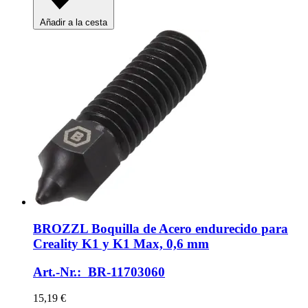
Añadir a la cesta
BROZZL
Boquilla de Acero endurecido para
Creality K1 y K1 Max, 0,6 mm
Art.-Nr.: BR-11703060
15,19 €