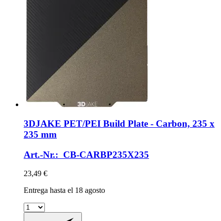
3DJAKE
PET/PEI Build Plate -​ Carbon, 235 x
235 mm
Art.-Nr.: CB-CARBP235X235
23,49 €
Entrega hasta el 18 agosto