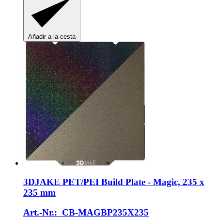
Añadir a la cesta
3DJAKE
PET/PEI Build Plate -​ Magic, 235 x
235 mm
Art.-Nr.: CB-MAGBP235X235