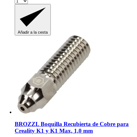
Añadir a la cesta
BROZZL
Boquilla Recubierta de Cobre para
Creality K1 y K1 Max, 1,0 mm