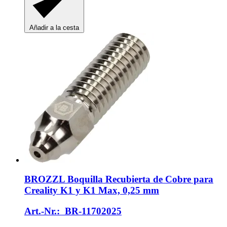
Añadir a la cesta
BROZZL
Boquilla Recubierta de Cobre para
Creality K1 y K1 Max, 0,25 mm
Art.-Nr.: BR-11702025