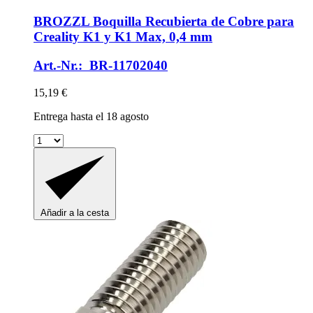
BROZZL
Boquilla Recubierta de Cobre para
Creality K1 y K1 Max, 0,4 mm
Art.-Nr.: BR-11702040
15,19 €
Entrega hasta el 18 agosto
Añadir a la cesta