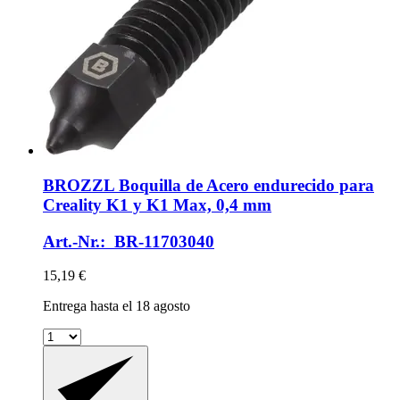
BROZZL
Boquilla de Acero endurecido para
Creality K1 y K1 Max, 0,4 mm
Art.-Nr.: BR-11703040
15,19 €
Entrega hasta el 18 agosto