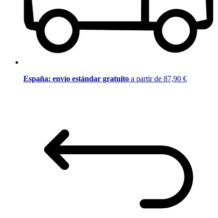
España: envío estándar gratuito
a partir de 87,90 €