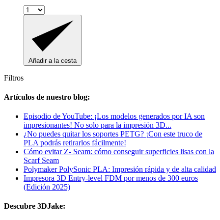
Añadir a la cesta
Filtros
Artículos de nuestro blog:
Episodio de YouTube: ¡Los modelos generados por IA son
impresionantes! No solo para la impresión 3D...
¿No puedes quitar los soportes PETG? ¡Con este truco de
PLA podrás retirarlos fácilmente!
Cómo evitar Z- Seam: cómo conseguir superficies lisas con la
Scarf Seam
Polymaker PolySonic PLA: Impresión rápida y de alta calidad
Impresora 3D Entry-level FDM por menos de 300 euros
(Edición 2025)
Descubre 3DJake: