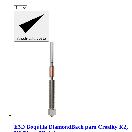
Añadir a la cesta
E3D
Boquilla DiamondBack para Creality K2,