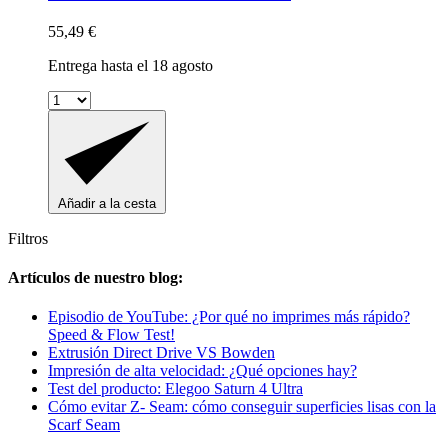
55,49 €
Entrega hasta el 18 agosto
Añadir a la cesta
Filtros
Artículos de nuestro blog:
Episodio de YouTube: ¿Por qué no imprimes más rápido?
Speed & Flow Test!
Extrusión Direct Drive VS Bowden
Impresión de alta velocidad: ¿Qué opciones hay?
Test del producto: Elegoo Saturn 4 Ultra
Cómo evitar Z- Seam: cómo conseguir superficies lisas con la
Scarf Seam