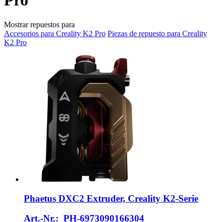
Pro
Mostrar repuestos para
Accesorios para Creality K2 Pro
Piezas de repuesto para Creality
K2 Pro
Phaetus
DXC2 Extruder, Creality K2-​Serie
Art.-Nr.: PH-6973090166304