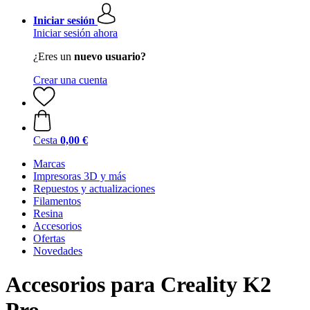
Iniciar sesión
Iniciar sesión ahora
¿Eres un
nuevo usuario?
Crear una cuenta
Cesta
0,00 €
Marcas
Impresoras 3D y más
Repuestos y actualizaciones
Filamentos
Resina
Accesorios
Ofertas
Novedades
Accesorios para Creality K2