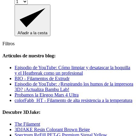
Añadir a la cesta
Filtros
Artículos de nuestro blog:
Episodio de YouTube: Cómo limpiar y desatascar la boquilla
y el Heatbreak como un profesional
BIO - Filamentos de Extrudr
Episodio de YouTube: ¿Respirando los humos de la impresora
3D? ¡Actualiza Bambu Lab!
Probamos la Elegoo Mars 4 Ultra
colorFabb_HT - Filamento de alta resistencia a la temperatura
Descubre 3DJake:
The Filament
3DJAKE Resin Colorant Brown Beige
Spectrum ReFill PET-G Premium Signal Yellow