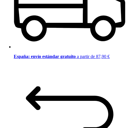
España: envío estándar gratuito
a partir de 87,90 €