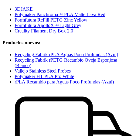
3DJAKE
Polymaker Panchroma™ PLA Matte Lava Red
Formfutura ReFill PETG Zinc Yellow
Formfutura ApolloX™ Light Grey
Creality Filament Dry Box 2.0
Productos nuevos:
Recycling Fabrik rPLA Aguas Poco Profundas (Azul)
Recycling Fabrik rPETG Recambio Oveja Esponjosa
(Blanco)
Vallejo Stainless Steel Probes
Polymaker HT-PLA Pro White
rPLA Recambio para Aguas Poco Profundas (Azul)