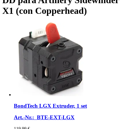
DD para Artillery Sidewinder
X1 (con Copperhead)
BondTech
LGX Extruder, 1 set
Art.-Nr.: BTE-EXT-LGX
119,99 €