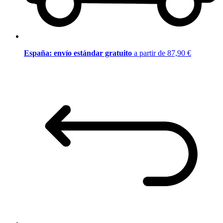
España: envío estándar gratuito
a partir de 87,90 €