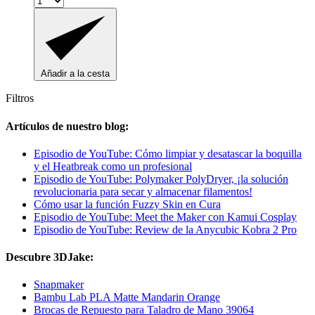
Añadir a la cesta
Filtros
Artículos de nuestro blog:
Episodio de YouTube: Cómo limpiar y desatascar la boquilla
y el Heatbreak como un profesional
Episodio de YouTube: Polymaker PolyDryer, ¡la solución
revolucionaria para secar y almacenar filamentos!
Cómo usar la función Fuzzy Skin en Cura
Episodio de YouTube: Meet the Maker con Kamui Cosplay
Episodio de YouTube: Review de la Anycubic Kobra 2 Pro
Descubre 3DJake:
Snapmaker
Bambu Lab PLA Matte Mandarin Orange
Brocas de Repuesto para Taladro de Mano 39064