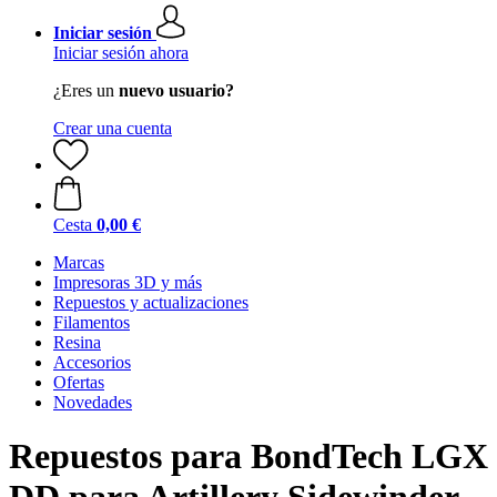
Iniciar sesión
Iniciar sesión ahora
¿Eres un
nuevo usuario?
Crear una cuenta
Cesta
0,00 €
Marcas
Impresoras 3D y más
Repuestos y actualizaciones
Filamentos
Resina
Accesorios
Ofertas
Novedades
Repuestos para BondTech LGX